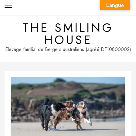
Skip
Langue
to
content
THE SMILING
HOUSE
Elevage familial de Bergers australiens (agréé DF10800002)