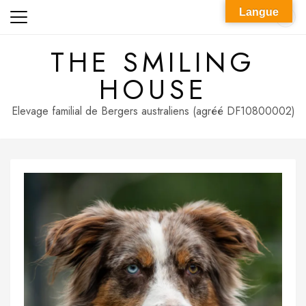
Skip
Langue
to
content
THE SMILING
HOUSE
Elevage familial de Bergers australiens (agréé DF10800002)