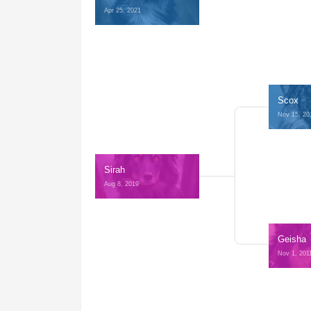
Apr 25, 2021 
Scox
Nov 15, 20
Sirah
Aug 8, 2019 
Geisha
Nov 1, 201