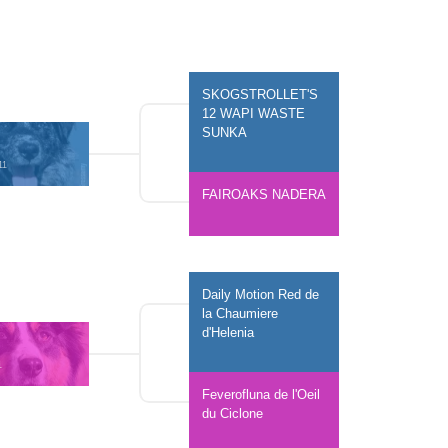
SKOGSTROLLET'S 
12 WAPI WASTE 
SUNKA
11 
FAIROAKS NADERA
Daily Motion Red de 
la Chaumiere 
d'Helenia
1 
Feverofluna de l'Oeil 
du Ciclone