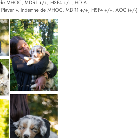
ne de MHOC, MDR1 +/+, HSF4 +/+, HD A.
« Player ». Indemne de MHOC, MDR1 +/+, HSF4 +/+, AOC (+/-) p