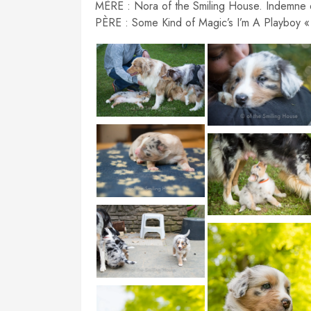
MÈRE : Nora of the Smiling House. Indem
PÈRE : Some Kind of Magic’s I’m A Playboy 