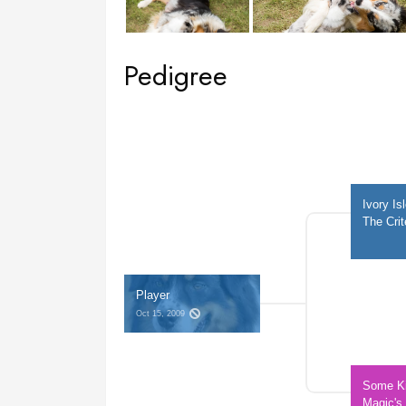
Pedigree
Ivory Is
The Crit
Player
Oct 15, 2009 
Some Ki
Magic's 