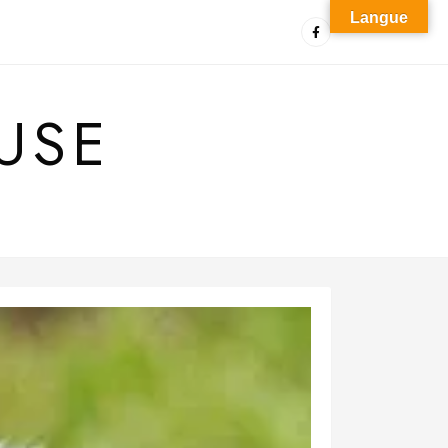
Langue
USE