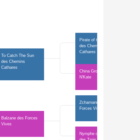
Pirate of the moon 
des Chemins 
Cathares
To Catch The Sun 
des Chemins 
Cathares
China Grove Kiss 
N'Kate
Zchamanred des 
Forces Vives
Balzane des Forces 
Vives
Nymphe de l'Etoile 
des Trois Bergers