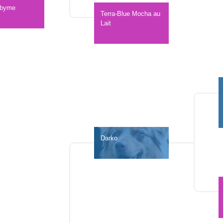
dbyme
Terra-Blue Mocha au 
Lait 
Darko