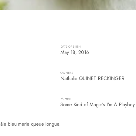
DATE OF BIRTH
May 18, 2016
OWNERS
Nathalie QUINET RECKINGER
FATHER
Some Kind of Magic's I'm A Playboy
le bleu merle queue longue.