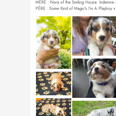
MÈRE : Nora of the Smiling House. Indem
PÈRE : Some Kind of Magic’s I’m A Playboy 