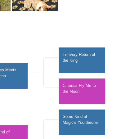
Tri-Ivory Return of 
the King 
les Meets 
eria
Criterias Fly Me to 
the Moon
Some Kind of 
Magic's Yourtheone 
nd of 