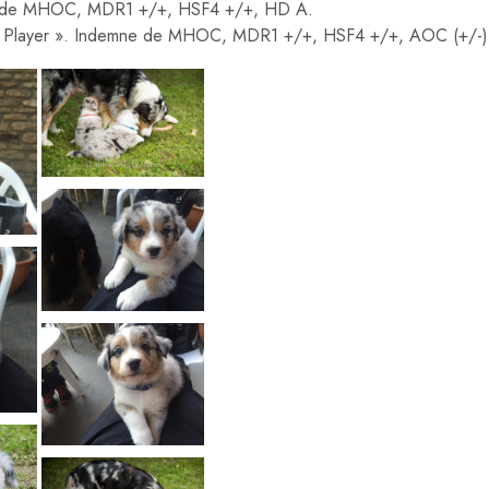
ne de MHOC, MDR1 +/+, HSF4 +/+, HD A.
« Player ». Indemne de MHOC, MDR1 +/+, HSF4 +/+, AOC (+/-) p