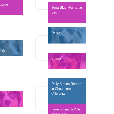
dbyme
Terra-Blue Mocha au 
Lait 
Darko
7 
Chana
Daily Motion Red de 
la Chaumiere 
d'Helenia
1 
Feverofluna de l'Oeil 