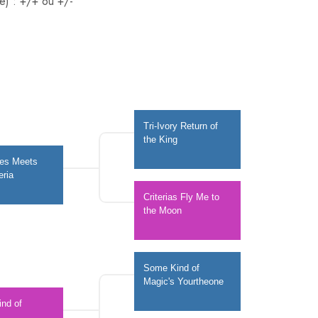
e) : +/+ ou +/-
Tri-Ivory Return of 
the King 
les Meets 
eria
Criterias Fly Me to 
the Moon
Some Kind of 
Magic's Yourtheone 
nd of 