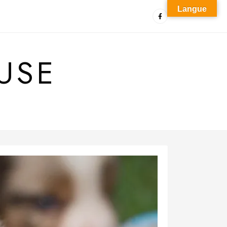
Langue
USE