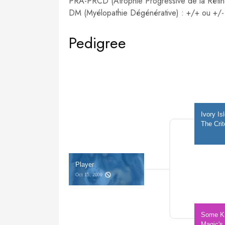
PRA-PRCD (Atrophie Progressive de la Rétin
DM (Myélopathie Dégénérative) : +/+ ou +/-
Pedigree
Ivory Is
The Crit
Player
Oct 15, 2009 
Some Ki
Magic's 