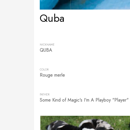
Quba
NICKNAME
QUBA
COLOR
Rouge merle
FATHER
Some Kind of Magic's I'm A Playboy "Player"