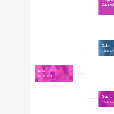
Dazzle
Galeo
Dec 1, 200
Nora
Mar 11, 2014 
Geisha
Nov 1, 201