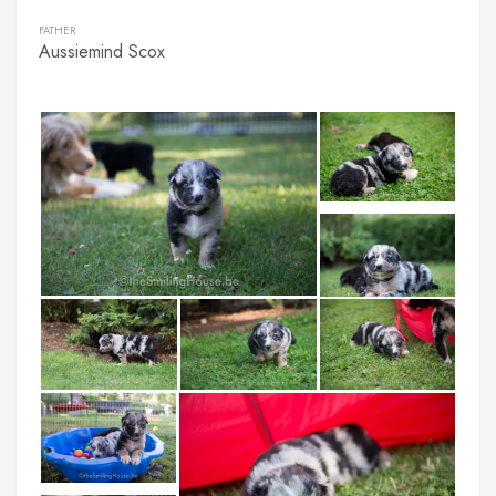
FATHER
Aussiemind Scox