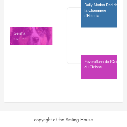
Daily Motion Red de 
la Chaumiere 
d'Helenia
Geisha
Nov 1, 2011 
Feverofluna de l'Oeil 
du Ciclone
copyright of the Smiling House