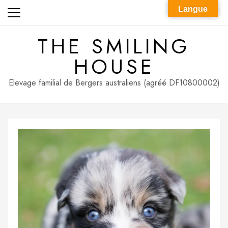
Skip
Langue
to
content
THE SMILING
HOUSE
Elevage familial de Bergers australiens (agréé DF10800002)