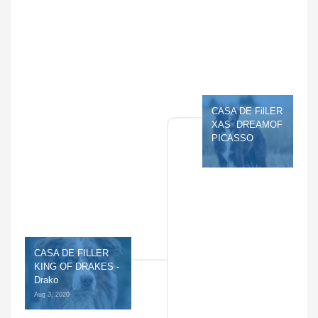
CASA DE FilLER 
XAS  DREAMOF 
PICASSO
CASA DE FILLER 
KING OF DRAKES - 
Drako
Aug 3, 2020 