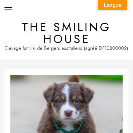
Skip
Langue
to
content
THE SMILING
HOUSE
Elevage familial de Bergers australiens (agréé DF10800002)