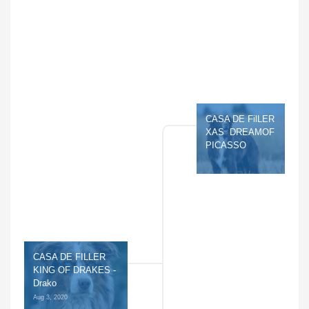
CASA DE FilLER 
XAS  DREAMOF 
PICASSO
CASA DE FILLER 
KING OF DRAKES - 
Drako
Aug 3, 2020 