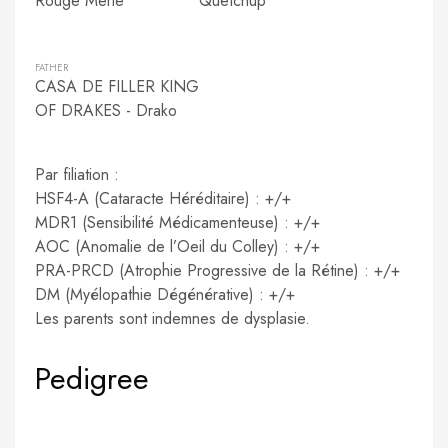
Rouge Merle
Quetchup
FATHER
CASA DE FILLER KING
OF DRAKES - Drako
Par filiation :
HSF4-A (Cataracte Héréditaire) : +/+
MDR1 (Sensibilité Médicamenteuse) : +/+
AOC (Anomalie de l’Oeil du Colley) : +/+
PRA-PRCD (Atrophie Progressive de la Rétine) : +/+
DM (Myélopathie Dégénérative) : +/+
Les parents sont indemnes de dysplasie.
Pedigree