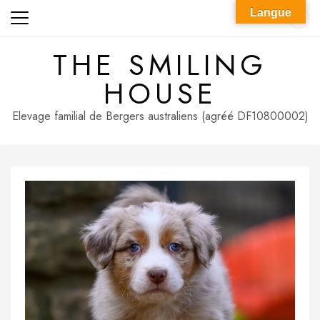
Skip
Langue
to
content
THE SMILING
HOUSE
Elevage familial de Bergers australiens (agréé DF10800002)