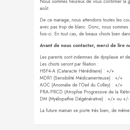
Nous sommes heureux de vous confirmer la ges
août.
De ce mariage, nous attendons toutes les couleu
avec pas trop de blanc. Donc, nous sommes im
fois-ci. En tout cas, de beaux chiots bien dans
Avant de nous contacter, merci de lire n
Les parents sont indemnes de dysplasie et de
Les chiots seront par filiation :
HSF4-A (Cataracte Héréditaire) : +/+
MDR1 (Sensibilité Médicamenteuse) : +/+
AOC (Anomalie de l’Oeil du Colley) : +/+
PRA-PRCD (Atrophie Progressive de la Rétin
DM (Myélopathie Dégénérative) : +/+ ou +/
La future maman se porte très bien, de même 