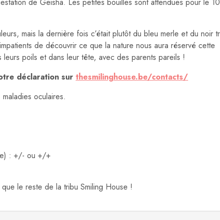
tation de Geisha. Les petites bouilles sont attendues pour le 10
rs, mais la dernière fois c’était plutôt du bleu merle et du noir tr
patients de découvrir ce que la nature nous aura réservé cette
 leurs poils et dans leur tête, avec des parents pareils !
otre déclaration sur
thesmilinghouse.be/contacts/
 maladies oculaires.
e) : +/- ou +/+
-
que le reste de la tribu Smiling House !