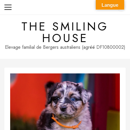
Skip
Langue
to
content
THE SMILING
HOUSE
Elevage familial de Bergers australiens (agréé DF10800002)