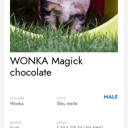
WONKA Magick
chocolate
MALE
NICKNAME
COLOR
Wonka
Bleu merle
MOTHER
FATHER