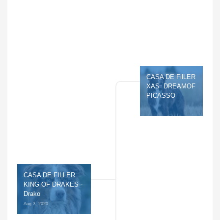
CASA DE FilLER 
XAS  DREAMOF 
PICASSO
CASA DE FILLER 
KING OF DRAKES - 
Drako
Aug 3, 2020 