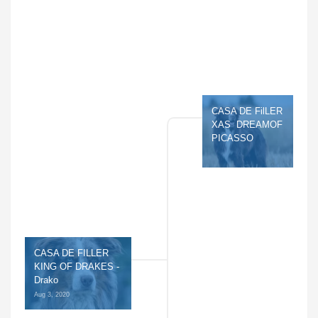
CASA DE FilLER 
XAS  DREAMOF 
PICASSO
CASA DE FILLER 
KING OF DRAKES - 
Drako
Aug 3, 2020 