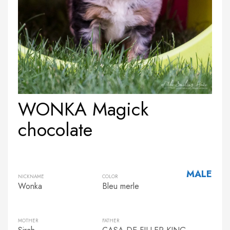
WONKA Magick
chocolate
MALE
NICKNAME
COLOR
Wonka
Bleu merle
MOTHER
FATHER