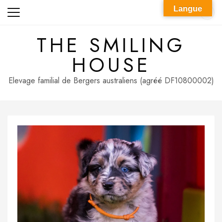
Skip
Langue
to
content
THE SMILING
HOUSE
Elevage familial de Bergers australiens (agréé DF10800002)