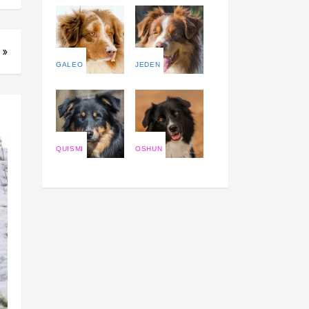
 »
GALEO
JEDEN
QUISMI
OSHUN