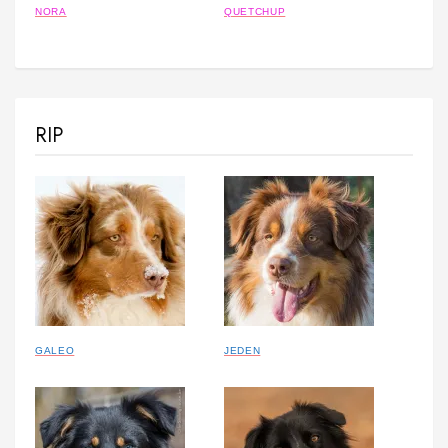
NORA
QUETCHUP
RIP
GALEO
JEDEN