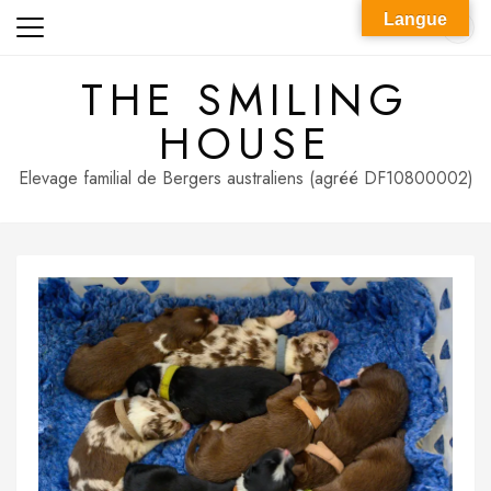
Skip
Langue
to
content
THE SMILING
HOUSE
Elevage familial de Bergers australiens (agréé DF10800002)