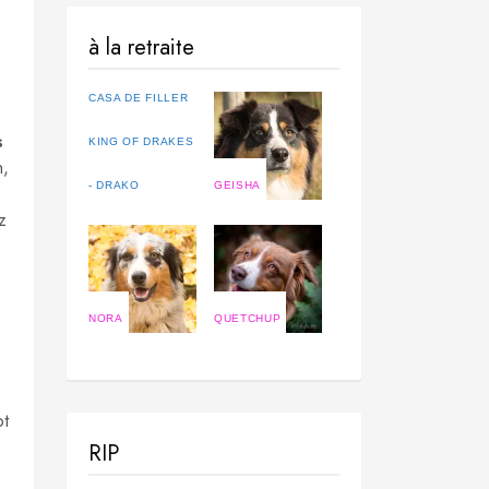
à la retraite
CASA DE FILLER
s
KING OF DRAKES
n,
- DRAKO
GEISHA
z
NORA
QUETCHUP
ot
RIP